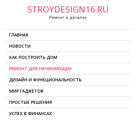
П
STROYDESIGN16.RU
р
Ремонт в деталях
о
м
ГЛАВНАЯ
о
т
НОВОСТИ
а
КАК ПОСТРОИТЬ ДОМ
т
ь
РЕМОНТ ДЛЯ НАЧИНАЮЩИХ
к
ДИЗАЙН И ФУНКЦИОНАЛЬНОСТЬ
с
о
МИР ГАДЖЕТОВ
д
ПРОСТЫЕ РЕШЕНИЯ
е
УСПЕХ В ФИНАНСАХ
р
ж
и