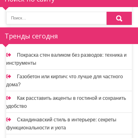
г
и
н
Тренды сегодня
а
ц
Покраска стен валиком без разводов: техника и
и
инструменты
я
Газобетон или кирпич: что лучше для частного
з
дома?
а
Как расставить акценты в гостиной и сохранить
п
удобство
и
Скандинавский стиль в интерьере: секреты
функциональности и уюта
с