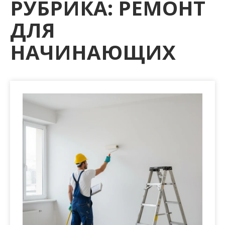
РУБРИКА:
РЕМОНТ
м
о
ДЛЯ
м
у
НАЧИНАЮЩИХ