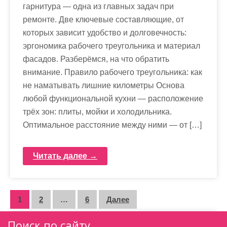
гарнитура — одна из главных задач при
ремонте. Две ключевые составляющие, от
которых зависит удобство и долговечность:
эргономика рабочего треугольника и материал
фасадов. Разберёмся, на что обратить
внимание. Правило рабочего треугольника: как
не наматывать лишние километры Основа
любой функциональной кухни — расположение
трёх зон: плиты, мойки и холодильника.
Оптимальное расстояние между ними — от […]
Читать далее →
П
1
2
…
6
Далее
а
Поиск по сайту