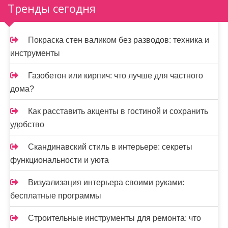
Тренды сегодня
а
ц
Покраска стен валиком без разводов: техника и
и
инструменты
я
Газобетон или кирпич: что лучше для частного
з
дома?
а
Как расставить акценты в гостиной и сохранить
п
удобство
и
Скандинавский стиль в интерьере: секреты
функциональности и уюта
с
е
Визуализация интерьера своими руками:
бесплатные программы
й
Строительные инструменты для ремонта: что