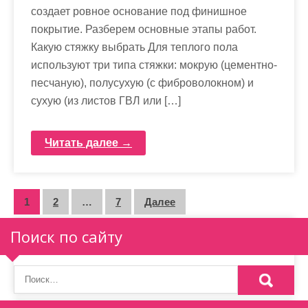
создает ровное основание под финишное
покрытие. Разберем основные этапы работ.
Какую стяжку выбрать Для теплого пола
используют три типа стяжки: мокрую (цементно-
песчаную), полусухую (с фиброволокном) и
сухую (из листов ГВЛ или […]
Читать далее →
П
1
2
…
7
Далее
а
Поиск по сайту
г
и
н