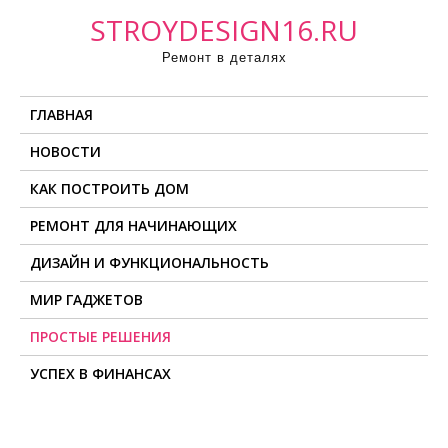
П
STROYDESIGN16.RU
р
Ремонт в деталях
о
м
ГЛАВНАЯ
о
т
НОВОСТИ
а
КАК ПОСТРОИТЬ ДОМ
т
ь
РЕМОНТ ДЛЯ НАЧИНАЮЩИХ
к
ДИЗАЙН И ФУНКЦИОНАЛЬНОСТЬ
с
о
МИР ГАДЖЕТОВ
д
ПРОСТЫЕ РЕШЕНИЯ
е
УСПЕХ В ФИНАНСАХ
р
ж
и