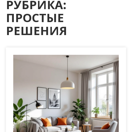
РУБРИКА:
м
о
ПРОСТЫЕ
м
у
РЕШЕНИЯ