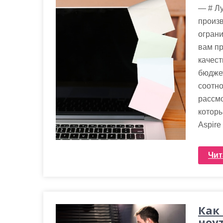
— # Л
произв
огран
вам пр
качест
бюджет
соотно
рассмо
которы
Aspire
Чит
Как
ноу