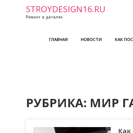
П
STROYDESIGN16.RU
р
Ремонт в деталях
о
м
о
ГЛАВНАЯ
НОВОСТИ
КАК ПО
т
а
т
ь
к
с
о
д
РУБРИКА:
МИР Г
е
р
ж
и
Как