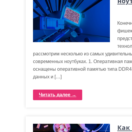
ноу
Конечн
фишек
предс
технол
рассмотрим несколько из самых удивительн
современных ноутбуках. 1. Оперативная па
оснащены оперативной памятью типа DDR4, 
данных и […]
Читать далее →
Как